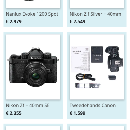
Nanlux Evoke 1200 Spot
Nikon Z f Silver + 40mm
Light
SE
€ 2.979
€ 2.549
Nikon Zf + 40mm SE
Tweedehands Canon
EOS R6 Mark II Body
€ 2.355
€ 1.599
CM7124