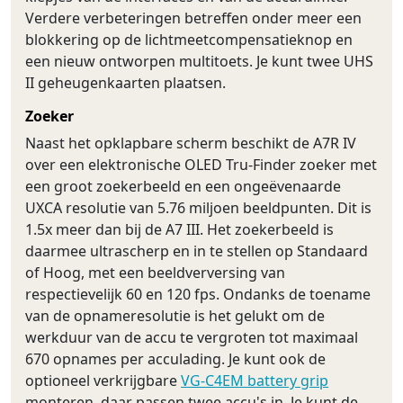
Verdere verbeteringen betreffen onder meer een
blokkering op de lichtmeetcompensatieknop en
een nieuw ontworpen multitoets. Je kunt twee UHS
II geheugenkaarten plaatsen.
Zoeker
Naast het opklapbare scherm beschikt de A7R IV
over een elektronische OLED Tru-Finder zoeker met
een groot zoekerbeeld en een ongeëvenaarde
UXCA resolutie van 5.76 miljoen beeldpunten. Dit is
1.5x meer dan bij de A7 III. Het zoekerbeeld is
daarmee ultrascherp en in te stellen op Standaard
of Hoog, met een beeldverversing van
respectievelijk 60 en 120 fps. Ondanks de toename
van de opnameresolutie is het gelukt om de
werkduur van de accu te vergroten tot maximaal
670 opnames per acculading. Je kunt ook de
optioneel verkrijgbare
VG-C4EM battery grip
monteren, daar passen twee accu's in. Je kunt de