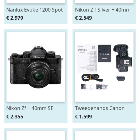
Nanlux Evoke 1200 Spot
Nikon Z f Silver + 40mm
Light
SE
€ 2.979
€ 2.549
Nikon Zf + 40mm SE
Tweedehands Canon
EOS R6 Mark II Body
€ 2.355
€ 1.599
CM7124