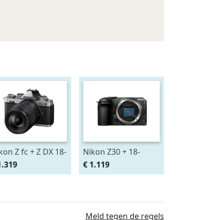
kon Z fc + Z DX 18-
Nikon Z30 + 18-
0 VR
140mm
1.319
€ 1.119
Meld tegen de regels