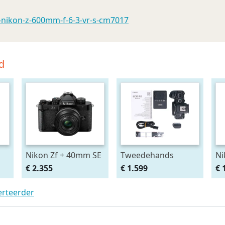
nikon-z-600mm-f-6-3-vr-s-cm7017
d
Nikon Zf + 40mm SE
Tweedehands
Ni
Canon EOS R6 Mark
14
€ 2.355
€ 1.599
€ 
II Body CM7124
erteerder