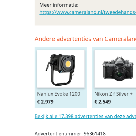
Meer informatie:
https://www.cameraland.nl/tweedehands-
Andere advertenties van Cameralan
Nanlux Evoke 1200
Nikon Z f Silver +
Spot Light
40mm SE
€ 2.979
€ 2.549
Bekijk alle 17.398 advertenties van deze adv
Advertentienummer: 96361418