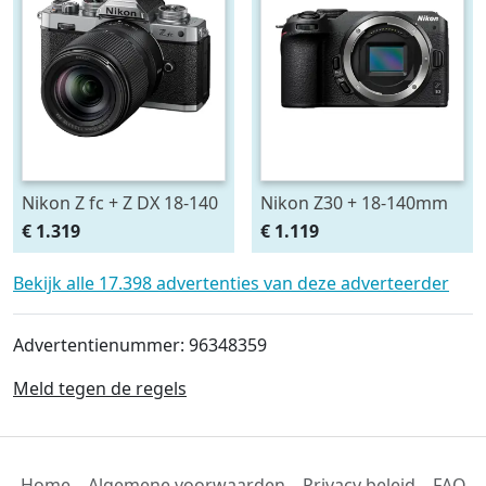
Nikon Z fc + Z DX 18-140
Nikon Z30 + 18-140mm
VR
€ 1.319
€ 1.119
Bekijk alle 17.398 advertenties van deze adverteerder
Advertentienummer: 96348359
Meld tegen de regels
Home
Algemene voorwaarden
Privacy beleid
FAQ