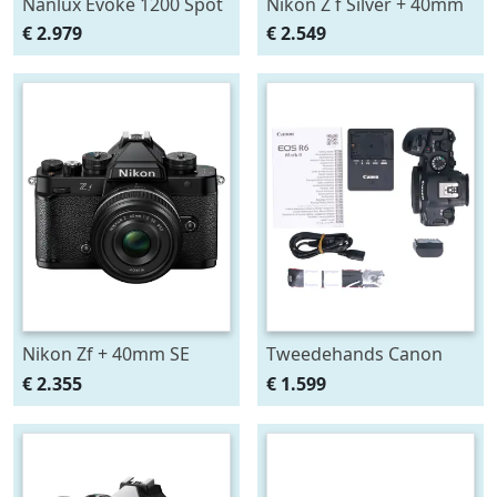
Nanlux Evoke 1200 Spot
Nikon Z f Silver + 40mm
Light
SE
€ 2.979
€ 2.549
Nikon Zf + 40mm SE
Tweedehands Canon
EOS R6 Mark II Body
€ 2.355
€ 1.599
CM7124