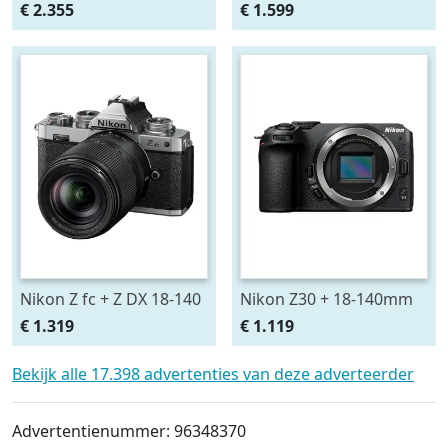
EOS R6 Mark II Body
€ 2.355
€ 1.599
CM7124
Nikon Z fc + Z DX 18-140
Nikon Z30 + 18-140mm
VR
€ 1.319
€ 1.119
Bekijk alle 17.398 advertenties van deze adverteerder
Advertentienummer: 96348370