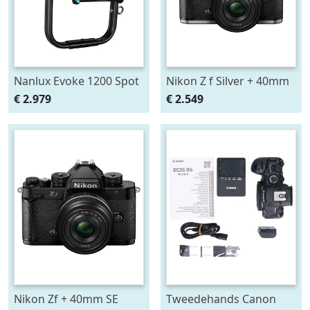
Nanlux Evoke 1200 Spot
Nikon Z f Silver + 40mm
Light
SE
€ 2.979
€ 2.549
Nikon Zf + 40mm SE
Tweedehands Canon