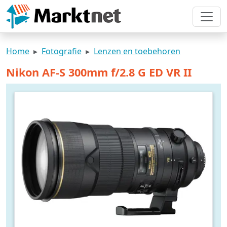
Home
Fotografie
Lenzen en toebehoren
Nikon AF-S 300mm f/2.8 G ED VR II