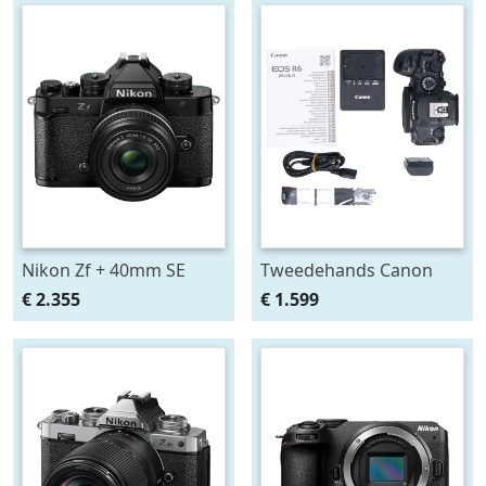
Nikon Zf + 40mm SE
Tweedehands Canon
EOS R6 Mark II Body
€ 2.355
€ 1.599
CM7124