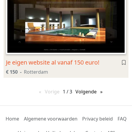
Je eigen website al vanaf 150 euro!
€ 150
Rotterdam
Vorige
pagina
1 / 3
Volgende
pagina
Home
Algemene voorwaarden
Privacy beleid
FAQ