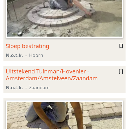
Sloep bestrating
N.o.t.k.
Hoorn
Uitstekend Tuinman/Hovenier -
Amsterdam/Amstelveen/Zaandam
N.o.t.k.
Zaandam