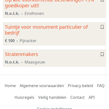
goedkoper uit!!
N.o.t.k.
Eindhoven
Tuintje voor monument particulier of
bedrijf
€ 100
Pijnacker
Stratenmakers
N.o.t.k.
Maasgouw
Home
Algemene voorwaarden
Privacy beleid
FAQ
Huisregels
Veilig handelen
Contact
API