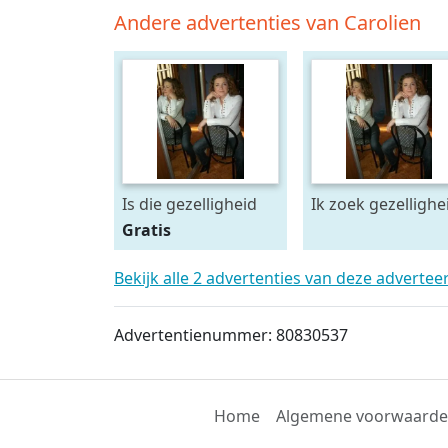
Andere advertenties van Carolien
Is die gezelligheid
Ik zoek gezellighe
bij jou te vinden?
Gratis
Bekijk alle 2 advertenties van deze advertee
Advertentienummer: 80830537
Home
Algemene voorwaard