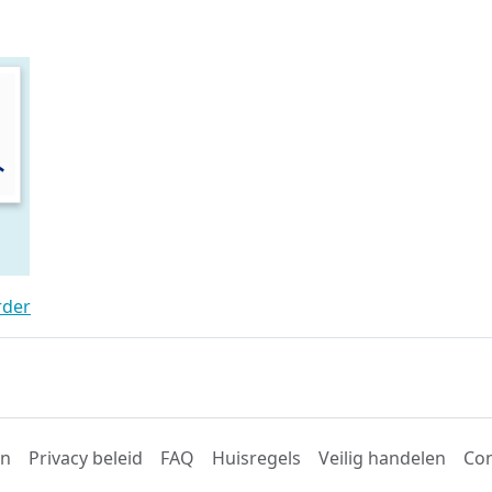
rder
en
Privacy beleid
FAQ
Huisregels
Veilig handelen
Con