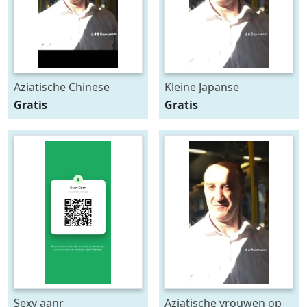
Aziatische Chinese
Kleine Japanse
vrouwen op zoek naar
Aziatische vr wil je ook
Gratis
Gratis
een date
een relatie
Sexy aanr
Aziatische vrouwen op