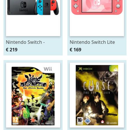
Nintendo Switch -
Nintendo Switch Lite
Red/Blue
(Coral)
€ 219
€ 169