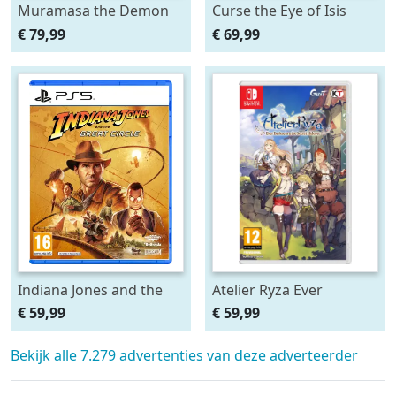
Muramasa the Demon
Curse the Eye of Isis
Blade
€ 79,99
€ 69,99
Indiana Jones and the
Atelier Ryza Ever
Great Circle
Darkness & the Secret
€ 59,99
€ 59,99
Hideout
Bekijk alle 7.279 advertenties van deze adverteerder