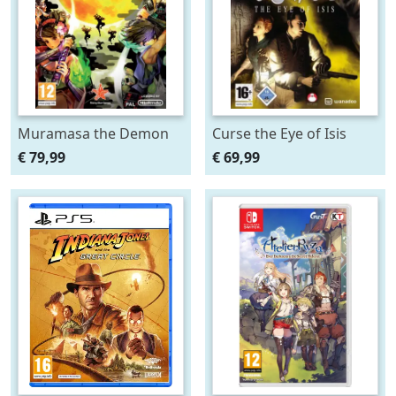
Muramasa the Demon
Curse the Eye of Isis
Blade
€ 79,99
€ 69,99