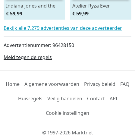
Indiana Jones and the
Atelier Ryza Ever
Great Circle
Darkness & the Secret
€ 59,99
€ 59,99
Hideout
Bekijk alle 7.279 advertenties van deze adverteerder
Advertentienummer: 96428150
Meld tegen de regels
Home
Algemene voorwaarden
Privacy beleid
FAQ
Huisregels
Veilig handelen
Contact
API
Cookie instellingen
© 1997-2026 Marktnet