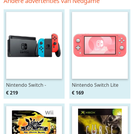
Andere advertenties van Nedgame
Nintendo Switch -
Nintendo Switch Lite
Red/Blue
(Coral)
€ 219
€ 169