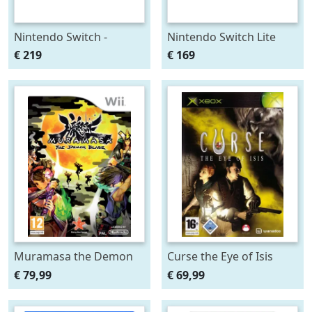
Nintendo Switch -
Nintendo Switch Lite
Red/Blue
(Coral)
€ 219
€ 169
Muramasa the Demon
Curse the Eye of Isis
Blade
€ 79,99
€ 69,99