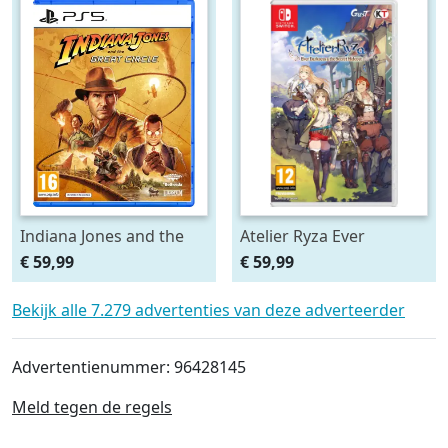
Indiana Jones and the
Atelier Ryza Ever
Great Circle
Darkness & the Secret
€ 59,99
€ 59,99
Hideout
Bekijk alle 7.279 advertenties van deze adverteerder
Advertentienummer: 96428145
Meld tegen de regels