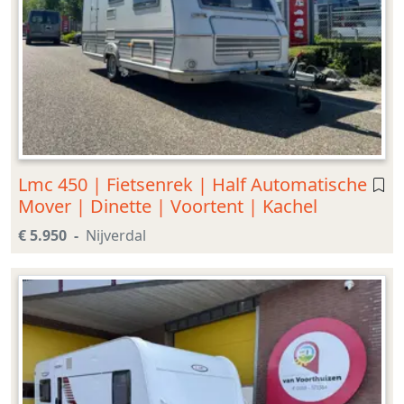
Lmc 450 | Fietsenrek | Half Automatische
Mover | Dinette | Voortent | Kachel
€ 5.950
Nijverdal