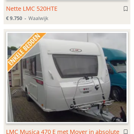
Nette LMC 520HTE
€ 9.750
Waalwijk
LMC Musica 470 E met Mover in absolute