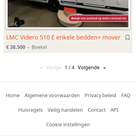
LMC Videro 510 E enkele bedden+ mover
€ 38.500
Boekel
Vorige
pagina
1 / 4
Volgende
pagina
Home
Algemene voorwaarden
Privacy beleid
FAQ
Huisregels
Veilig handelen
Contact
API
Cookie instellingen