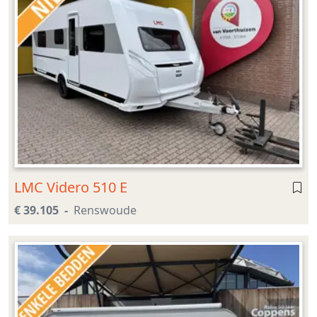
LMC Videro 510 E
€ 39.105
Renswoude