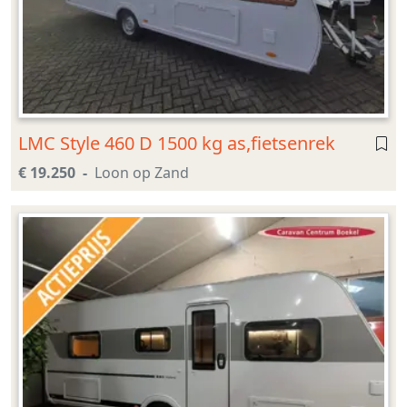
LMC Style 460 D 1500 kg as,fietsenrek
€ 19.250
Loon op Zand