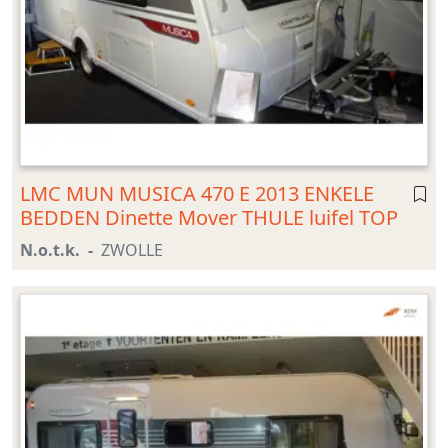
LMC MUN MUSICA 470 E 2013 ENKELE
BEDDEN Dinette Mover THULE luifel TOP
N.o.t.k.
ZWOLLE