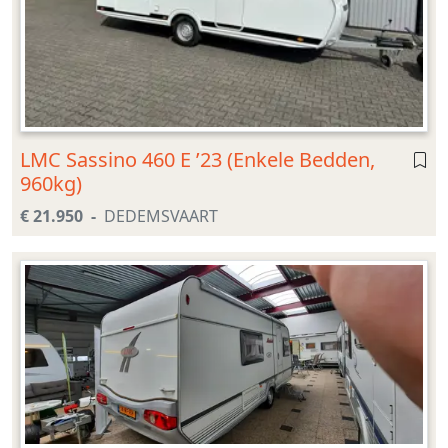
LMC Sassino 460 E ’23 (Enkele Bedden,
960kg)
€ 21.950
DEDEMSVAART