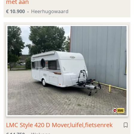
met aan
€ 10.900
Heerhugowaard
LMC Style 420 D Mover,luifel,fietsenrek