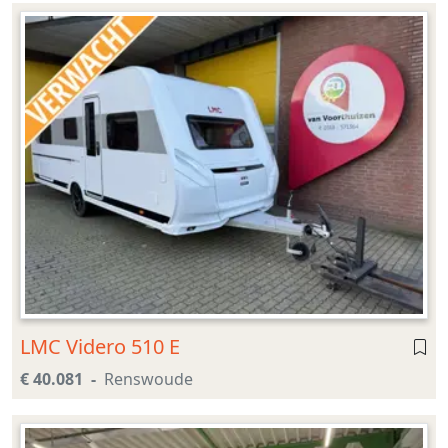
LMC Videro 510 E
€ 40.081
Renswoude