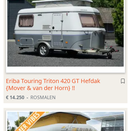
Eriba Touring Triton 420 GT Hefdak
{Mover & van der Horn} !!
€ 14.250
ROSMALEN