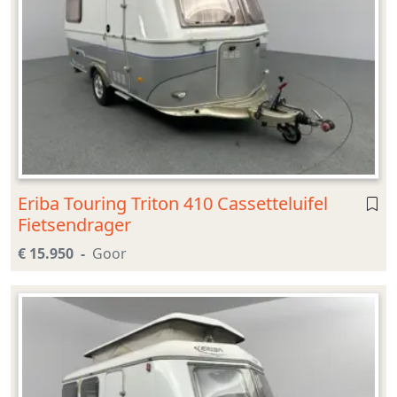
Eriba Touring Triton 410 Cassetteluifel
Fietsendrager
€ 15.950
Goor