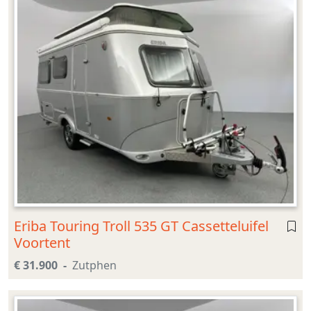
Eriba Touring Troll 535 GT Cassetteluifel
Voortent
€ 31.900
Zutphen