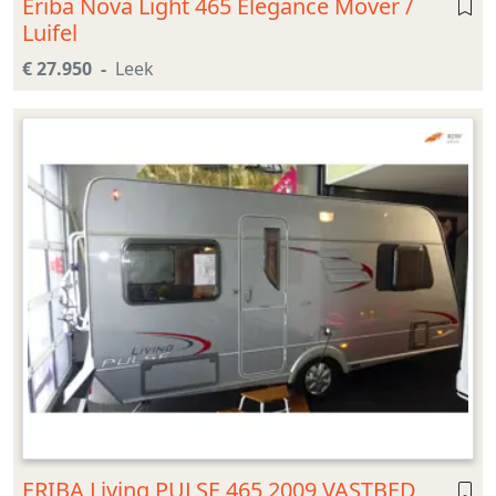
Eriba Nova Light 465 Elegance Mover /
Luifel
€ 27.950
Leek
ERIBA Living PULSE 465 2009 VASTBED