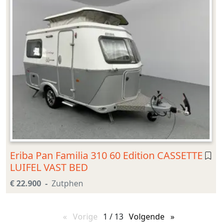
Eriba Pan Familia 310 60 Edition CASSETTE
LUIFEL VAST BED
€ 22.900
Zutphen
Vorige
pagina
1 / 13
Volgende
pagina