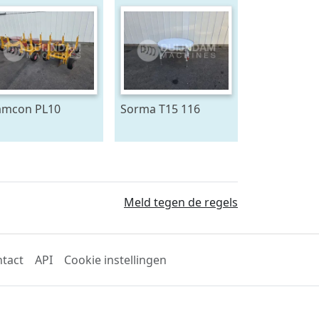
mcon PL10
Sorma T15 116
antmachine voor
draaitafel 150 cm ø
omen
Meld tegen de regels
tact
API
Cookie instellingen