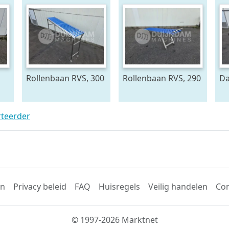
Rollenbaan RVS, 300
Rollenbaan RVS, 290
Da
x 60 cm
x 60 cm
pl
b
rteerder
en
Privacy beleid
FAQ
Huisregels
Veilig handelen
Con
© 1997-2026 Marktnet