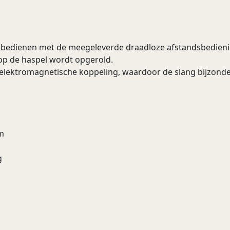
e bedienen met de meegeleverde draadloze afstandsbedieni
 op de haspel wordt opgerold.
n elektromagnetische koppeling, waardoor de slang bijzond
m
g