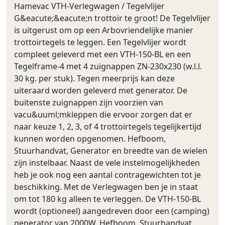
Hamevac VTH-Verlegwagen / Tegelvlijer
G&eacute;&eacute;n trottoir te groot! De Tegelvlijer
is uitgerust om op een Arbovriendelijke manier
trottoirtegels te leggen. Een Tegelvlijer wordt
compleet geleverd met een VTH-150-BL en een
Tegelframe-4 met 4 zuignappen ZN-230x230 (w.l.l.
30 kg. per stuk). Tegen meerprijs kan deze
uiteraard worden geleverd met generator. De
buitenste zuignappen zijn voorzien van
vacu&uuml;mkleppen die ervoor zorgen dat er
naar keuze 1, 2, 3, of 4 trottoirtegels tegelijkertijd
kunnen worden opgenomen. Hefboom,
Stuurhandvat, Generator en breedte van de wielen
zijn instelbaar. Naast de vele instelmogelijkheden
heb je ook nog een aantal contragewichten tot je
beschikking. Met de Verlegwagen ben je in staat
om tot 180 kg alleen te verleggen. De VTH-150-BL
wordt (optioneel) aangedreven door een (camping)
generator van 2000W. Hefboom, Stuurhandvat,