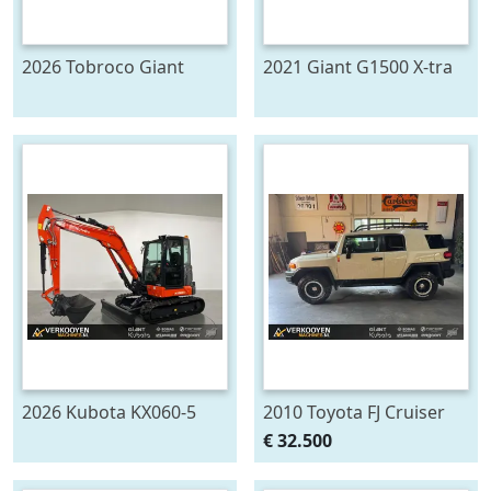
2026 Tobroco Giant
2021 Giant G1500 X-tra
Hoogkipbak 140cm
VK10969
GA300 740ltr DV1597
2026 Kubota KX060-5
2010 Toyota FJ Cruiser
VK10759 Minigraver
Trail Teams 4.0i V6
€ 32.500
VK10600