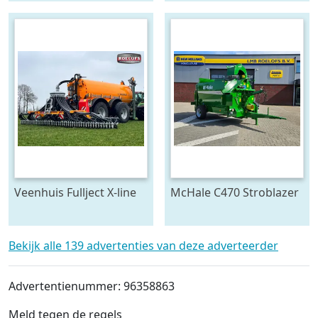
opraapwagen/silagewagen
(bj 2012)
Veenhuis Fullject X-line
McHale C470 Stroblazer
(bj 2026)
(bj 2026)
Bekijk alle 139 advertenties van deze adverteerder
Advertentienummer: 96358863
Meld tegen de regels