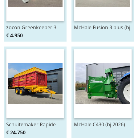
zocon Greenkeeper 3
McHale Fusion 3 plus (bj
mtr met Z150 PROF
2020)
€ 4.950
zaaimachine
Schuitemaker Rapide
McHale C430 (bj 2026)
135
€ 24.750