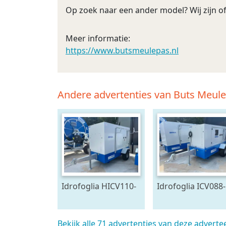
Op zoek naar een ander model? Wij zijn of
Meer informatie:
https://www.butsmeulepas.nl
Andere advertenties van Buts Meule
Idrofoglia HICV110-
Idrofoglia ICV088-
70/FL pompset
50/FL pompset
Stage V (bj 2026)
Stage V (bj 2025)
Bekijk alle 71 advertenties van deze adverte