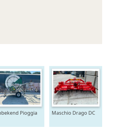
bekend Pioggia
Maschio Drago DC
rnevali 110-340
3000 Combi (bj
regenings haspel
2023)