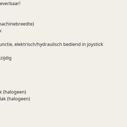
leverbaar!
machinebreedte)
k
nctie, elektrisch/hydraulisch bediend in joystick
zijdig
k (halogeen)
dak (halogeen)