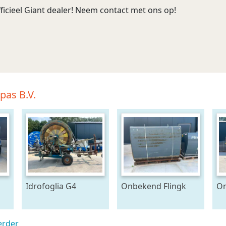
ficieel Giant dealer! Neem contact met ons op!
pas B.V.
Idrofoglia G4
Onbekend Flingk
On
100/310
KHXL 2222
Ca
beregeningshaspel
kuilhapper (bj 2018)
be
(bj 1996)
erder