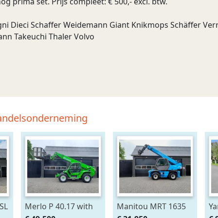
g prima set. Prijs compleet: € 500,- excl. btw.
gni Dieci Schaffer Weidemann Giant Knikmops Schäffer Verr
nn Takeuchi Thaler Volvo
Handelsonderneming
SL
Merlo P 40.17 with
Manitou MRT 1635
Ya