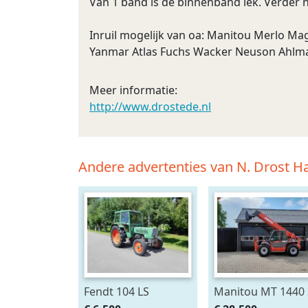
Van 1 band is de binnenband lek. Verder no
Inruil mogelijk van oa: Manitou Merlo Ma
Yanmar Atlas Fuchs Wacker Neuson Ahlma
Meer informatie:
http://www.drostede.nl
Andere advertenties van N. Drost 
Fendt 104 LS
Manitou MT 1440 