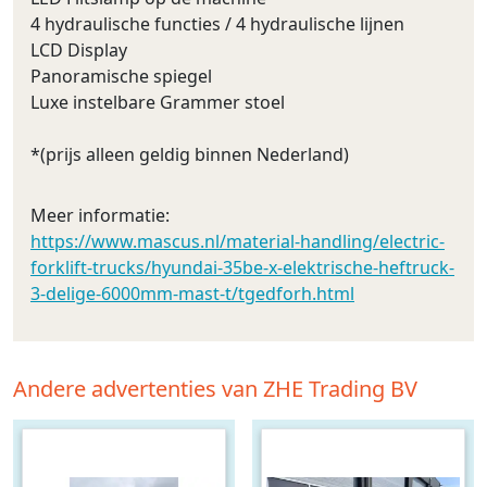
4 hydraulische functies / 4 hydraulische lijnen
LCD Display
Panoramische spiegel
Luxe instelbare Grammer stoel
*(prijs alleen geldig binnen Nederland)
Meer informatie:
https://www.mascus.nl/material-handling/electric-
forklift-trucks/hyundai-35be-x-elektrische-heftruck-
3-delige-6000mm-mast-t/tgedforh.html
Andere advertenties van ZHE Trading BV