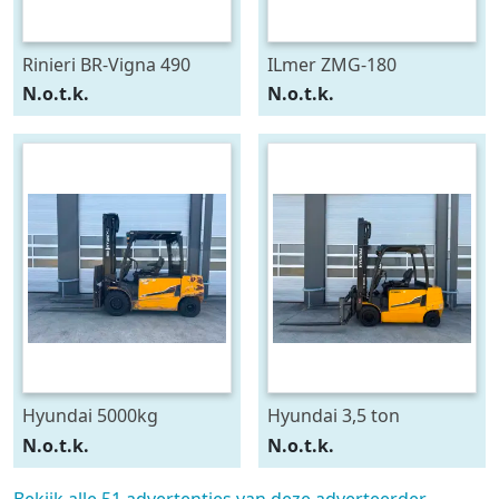
Rinieri BR-Vigna 490
ILmer ZMG-180
N.o.t.k.
N.o.t.k.
Hyundai 5000kg
Hyundai 3,5 ton
elektrische heftruck
elektrische heftruck
N.o.t.k.
N.o.t.k.
forklift 5ton duplex e
3500kg 35BH-9
Bekijk alle 51 advertenties van deze adverteerder