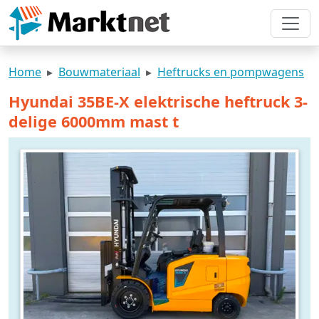
Home
Bouwmateriaal
Heftrucks en pompwagens
Hyundai 35BE-X elektrische heftruck 3-
delige 6000mm mast t