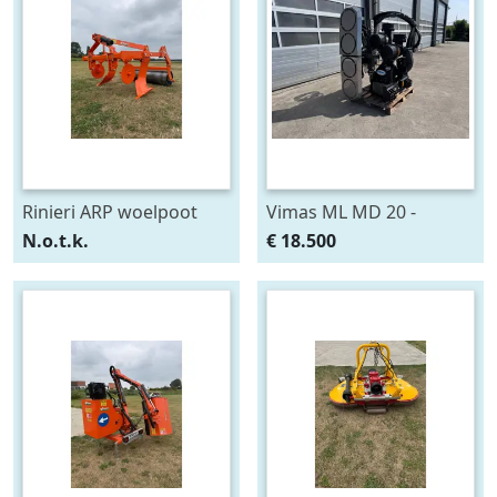
Rinieri ARP woelpoot
Vimas ML MD 20 -
Fruit
bladblazer
N.o.t.k.
€ 18.500