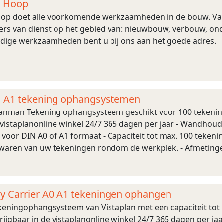
e Hoop
op doet alle voorkomende werkzaamheden in de bouw. Van kl
rs van dienst op het gebied van: nieuwbouw, verbouw, ond
dige werkzaamheden bent u bij ons aan het goede adres.
en A1 tekening ophangsystemen
Planman Tekening ophangsysteem geschikt voor 100 tekenin
e vistaplanonline winkel 24/7 365 dagen per jaar - Wandhou
oor DIN A0 of A1 formaat - Capaciteit tot max. 100 tekeni
ewaren van uw tekeningen rondom de werkplek. - Afmetingen
,6cm(d). Prijs A1 model compl ...
ley Carrier A0 A1 tekeningen ophangen
ekeningophangsysteem van Vistaplan met een capaciteit tot 
ijgbaar in de vistaplanonline winkel 24/7 365 dagen per jaar 