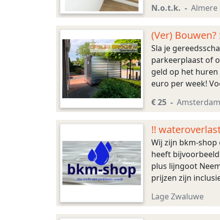
van traprenovatiebe
N.o.t.k.
Almere
(Ver) Bouwen? S
Sla je gereedsscha
parkeerplaast of op
geld op het huren 
euro per week! Vo
voor-de-deur/ #kl
€ 25
Amsterda
!! wateroverlas
Wij zijn bkm-shop 
heeft bijvoorbeel
plus lijngoot Nee
prijzen zijn inclu
sturen kijk ook ee
Lage Zwaluwe