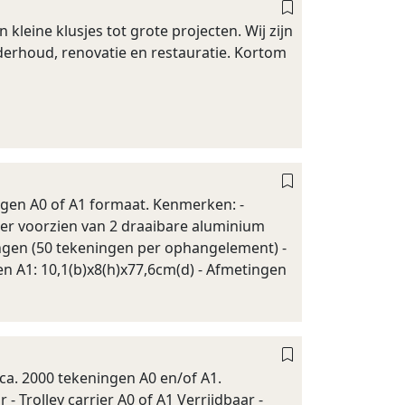
eine klusjes tot grote projecten. Wij zijn
erhoud, renovatie en restauratie. Kortom
gen A0 of A1 formaat. Kenmerken: -
der voorzien van 2 draaibare aluminium
ngen (50 tekeningen per ophangelement) -
 A1: 10,1(b)x8(h)x77,6cm(d) - Afmetingen
ca. 2000 tekeningen A0 en/of A1.
- Trolley carrier A0 of A1 Verrijdbaar -