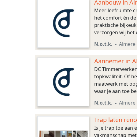
Aanbouw in Al
Meer leefruimte c
het comfort én de
praktische bijkeu
verzorgen wij het
stucwerk tot schil
N.o.t.k.
Almere
Aannemer in A
DC Timmerwerken i
topkwaliteit. Of 
maatwerk met oog 
waar je aan toe be
N.o.t.k.
Almere
Trap laten reno
Is je trap toe aan
vakmanschap met d