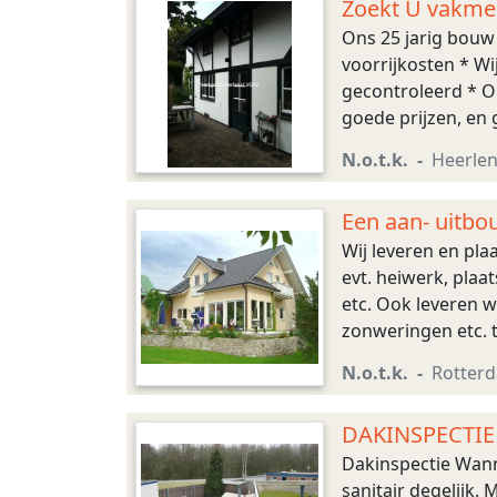
Zoekt U vakmen
Ons 25 jarig bouw 
voorrijkosten * Wi
gecontroleerd * On
goede prijzen, en 
vertellen wij u ook.
N.o.t.k.
Heerle
Een aan- uitb
Wij leveren en pla
evt. heiwerk, pla
etc. Ook leveren 
zonweringen etc. t
Aluminium met war
N.o.t.k.
Rotter
DAKINSPECTIE
Dakinspectie Wanne
sanitair degelijk.