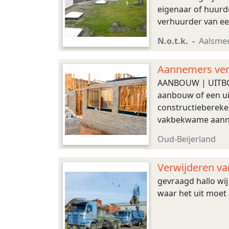
eigenaar of huurde
verhuurder van ee
verantwoordelijk v
N.o.t.k.
Aalsme
Aannemers verg
AANBOUW | UITBOU
aanbouw of een ui
constructiebereken
vakbekwame aannem
verstandig om mee
Oud-Beijerland
Verwijderen va
gevraagd hallo wij
waar het uit moet