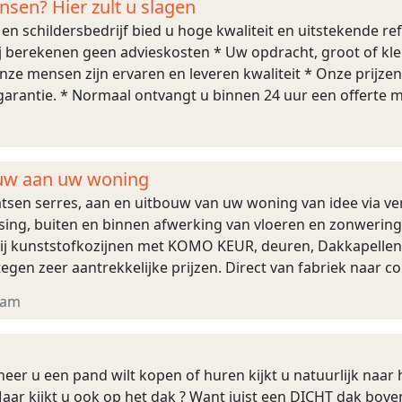
sen? Hier zult u slagen
en schildersbedrijf bied u hoge kwaliteit en uitstekende re
j berekenen geen advieskosten * Uw opdracht, groot of kle
ze mensen zijn ervaren en leveren kwaliteit * Onze prijzen 
garantie. * Normaal ontvangt u binnen 24 uur een offerte me
 VGOZ voor: * Alle ...
n
ouw aan uw woning
atsen serres, aan en uitbouw van uw woning van idee via verg
atsing, buiten en binnen afwerking van vloeren en zonweri
wij kunststofkozijnen met KOMO KEUR, deuren, Dakkapellen, 
egen zeer aantrekkelijke prijzen. Direct van fabriek naar c
mtebrug van het merk Re ...
dam
er u een pand wilt kopen of huren kijkt u natuurlijk naar het
 Maar kijkt u ook op het dak ? Want juist een DICHT dak boven