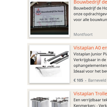
Bouwbedrijf d
Bouwbedrijf de Ho
onze opdrachtgeve
voor alle bouwkun
Montfoort
Vistaplan A0 
Vistaplan Junior 
Verkrijgbaar in d
ophangelementen v
Ideaal voor het b
A0: 10,1(b)x8(h)x96
€ 105
Barneveld
Vistaplan Trol
Een verrijdbaar t
Kenmerken: - Verkr