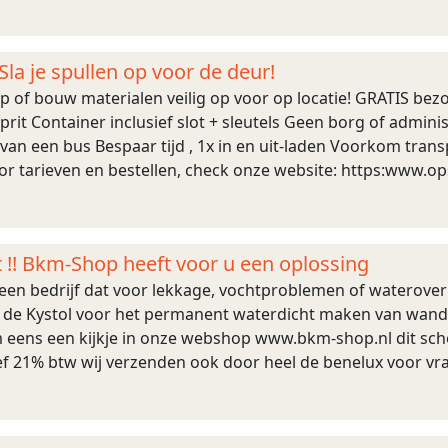
drijf ...
la je spullen op voor de deur!
p of bouw materialen veilig op voor op locatie! GRATIS bez
rit Container inclusief slot + sleutels Geen borg of administ
van een bus Bespaar tijd , 1x in en uit-laden Voorkom tran
or tarieven en bestellen, check onze website: https:www.o
ussen #verbouwen ...
m
t !! Bkm-Shop heeft voor u een oplossing
een bedrijf dat voor lekkage, vochtproblemen of wateroverl
d de Kystol voor het permanent waterdicht maken van wand
m eens een kijkje in onze webshop www.bkm-shop.nl dit sch
sief 21% btw wij verzenden ook door heel de benelux voor vra
ns bij onze andere adverten ...