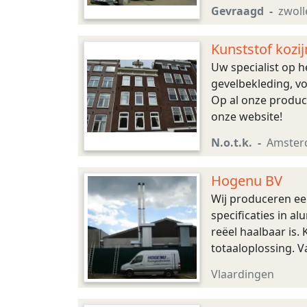
Gevraagd
zwoll
Kunststof kozij
Uw specialist op h
gevelbekleding, v
Op al onze product
onze website!
N.o.t.k.
Amste
Hogenu BV
Wij produceren ee
specificaties in a
reëel haalbaar is.
totaaloplossing. V
garantie op het ei
Vlaardingen