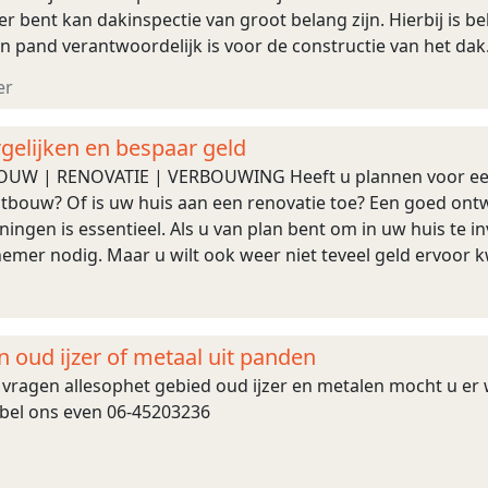
r bent kan dakinspectie van groot belang zijn. Hierbij is be
n pand verantwoordelijk is voor de constructie van het da
oor de waterhuishou ...
er
elijken en bespaar geld
W | RENOVATIE | VERBOUWING Heeft u plannen voor een 
tbouw? Of is uw huis aan een renovatie toe? Een goed ont
ingen is essentieel. Als u van plan bent om in uw huis te 
er nodig. Maar u wilt ook weer niet teveel geld ervoor kwi
rdere offertes voor uw plannen aan te vragen ...
n oud ijzer of metaal uit panden
 vragen allesophet gebied oud ijzer en metalen mocht u er w
 bel ons even 06-45203236