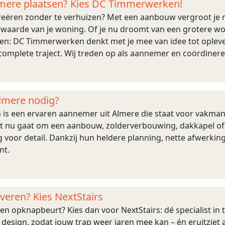
mere plaatsen? Kies DC Timmerwerken!
reëren zonder te verhuizen? Met een aanbouw vergroot je 
 waarde van je woning. Of je nu droomt van een grotere wo
ken: DC Timmerwerken denkt met je mee van idee tot oplever
 complete traject. Wij treden op als aannemer en coördiner
derwerk en afwerking. Zo heb je één v ...
lmere nodig?
s een ervaren aannemer uit Almere die staat voor vakman
het nu gaat om een aanbouw, zolderverbouwing, dakkapel of 
voor detail. Dankzij hun heldere planning, nette afwerking
nt.
veren? Kies NextStairs
 een opknapbeurt? Kies dan voor NextStairs: dé specialist in
esign, zodat jouw trap weer jaren mee kan – én eruitziet a