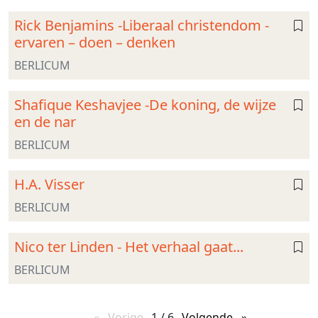
Rick Benjamins -Liberaal christendom -
ervaren – doen – denken
BERLICUM
Shafique Keshavjee -De koning, de wijze
en de nar
BERLICUM
H.A. Visser
BERLICUM
Nico ter Linden - Het verhaal gaat...
BERLICUM
Vorige
pagina
1 / 6
Volgende
pagina