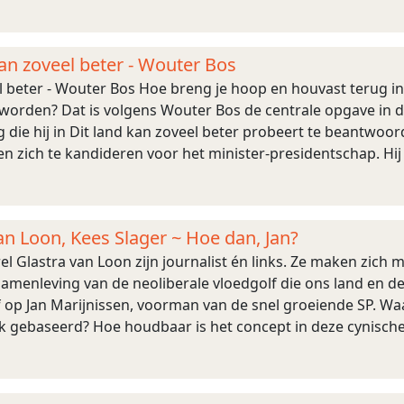
k. ISBN 978 ...
kan zoveel beter - Wouter Bos
el beter - Wouter Bos Hoe breng je hoop en houvast terug
eworden? Dat is volgens Wouter Bos de centrale opgave in 
 die hij in Dit land kan zoveel beter probeert te beantwoorden
n zich te kandideren voor het minister-presidentschap. Hij kij
an Loon, Kees Slager ~ Hoe dan, Jan?
el Glastra van Loon zijn journalist én links. Ze maken zich
amenleving van de neoliberale vloedgolf die ons land en de 
f op Jan Marijnissen, voorman van de snel groeiende SP. Wa
ijk gebaseerd? Hoe houdbaar is het concept in deze cynische
ijnissen zi ...