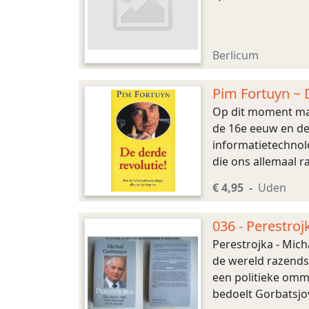
Berlicum
Pim Fortuyn ~ 
Op dit moment mak
de 16e eeuw en de 
informatietechnolo
die ons allemaal 
heeft de werknemer
€ 4,95
Uden
036 - Perestroj
Perestrojka - Mich
de wereld razends
een politieke omm
bedoelt Gorbatsjov