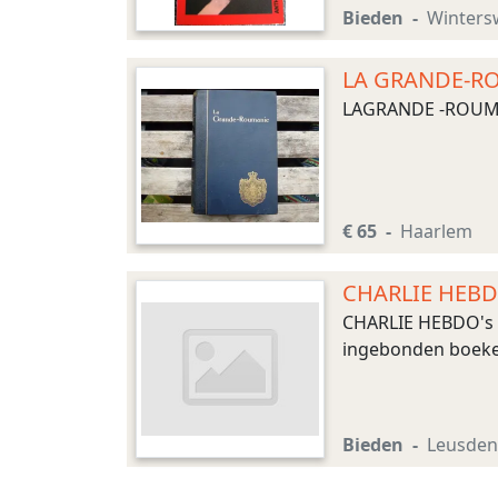
Boekvorm:Paperbac
Bieden
Winters
LA GRANDE-R
LAGRANDE -ROUMA
€ 65
Haarlem
CHARLIE HEBDO
CHARLIE HEBDO's in
ingebonden boeke
Bieden
Leusden