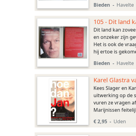
hervormingspolitie
Bieden
Havelte
105 - Dit land 
Dit land kan zove
en onzeker zijn g
Het is ook de vraag
hij ertoe is gekome
het bedrijfsleve ...
Bieden
Havelte
Karel Glastra v
Kees Slager en Kar
uitwerking op de s
vuren ze vragen a
Marijnissen feitel
passen? Droomt Mar
€ 2,95
Uden