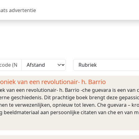
aats advertentie
niek van een revolutionair- h. Barrio
k van een revolutionair- h. Barrio -che guevara is een van
erne geschiedenis. Dit prachtige boek brengt deze gepassi
men te verwezenlijken, opnieuw tot leven. Che guevara – kr
 beeldmateriaal aan persoonlijke citaten van che en van me
omstig uit not ...