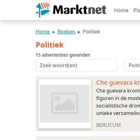
Home
Pl
Home
Boeken
Politiek
Politiek
15 advertenties gevonden
Che guevara kro
Che guevara kronie
figuren in de mod
socialistische dro
unieke verzameling
bij de foto’s is afk
BERLICUM