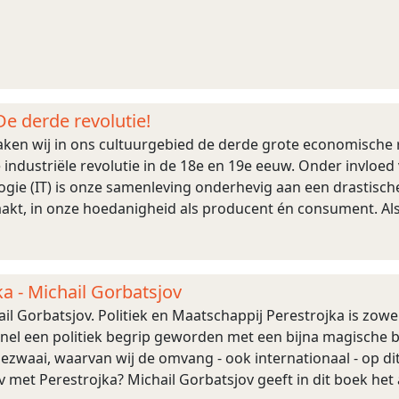
De derde revolutie!
en wij in ons cultuurgebied de derde grote economische rev
industriële revolutie in de 18e en 19e eeuw. Onder invloed
gie (IT) is onze samenleving onderhevig aan een drastisch
raakt, in onze hoedanigheid als producent én consument. A
-oude-stijl afged ...
ka - Michail Gorbatsjov
ail Gorbatsjov. Politiek en Maatschappij Perestrojka is zowe
nel een politiek begrip geworden met een bijna magische b
ezwaai, waarvan wij de omvang - ook internationaal - op d
 met Perestrojka? Michail Gorbatsjov geeft in dit boek het 