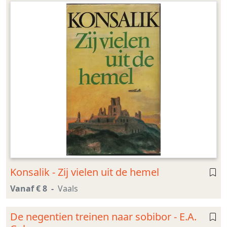
Konsalik - Zij vielen uit de hemel
Vanaf € 8
Vaals
De negentien treinen naar sobibor - E.A.