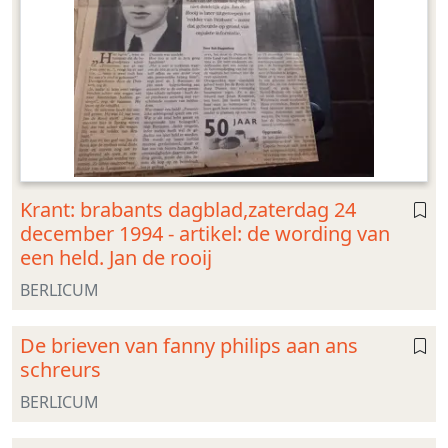
Krant: brabants dagblad,zaterdag 24
december 1994 - artikel: de wording van
een held. Jan de rooij
BERLICUM
De brieven van fanny philips aan ans
schreurs
BERLICUM