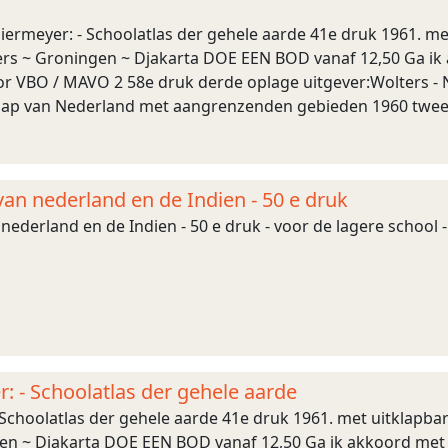
iermeyer: - Schoolatlas der gehele aarde 41e druk 1961. met 
ters ~ Groningen ~ Djakarta DOE EEN BOD vanaf 12,50 Ga ik 
oor VBO / MAVO 2 58e druk derde oplage uitgever:Wolters -
chap van Nederland met aangrenzenden gebieden 1960 tweed
ruk MPS Den Haag DO ...
 van nederland en de Indien - 50 e druk
 nederland en de Indien - 50 e druk - voor de lagere school - 
: - Schoolatlas der gehele aarde
Schoolatlas der gehele aarde 41e druk 1961. met uitklapbare k
n ~ Djakarta DOE EEN BOD vanaf 12,50 Ga ik akkoord met je bod