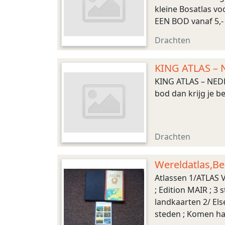
kleine Bosatlas v
EEN BOD vanaf 5,- G
aangrenzenden geb
Drachten
KING ATLAS – 
KING ATLAS – NEDE
bod dan krijg je be
Drachten
Wereldatlas,Be
Atlassen 1/ATLAS
; Edition MAIR ;
landkaarten 2/ El
steden ; Komen ha