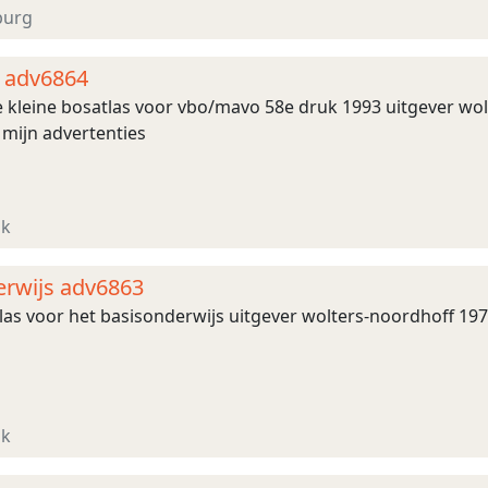
ing en gaan ophalen email ; jptv@telenet ...
burg
s adv6864
kleine bosatlas voor vbo/mavo 58e druk 1993 uitgever wol
l mijn advertenties
jk
erwijs adv6863
s voor het basisonderwijs uitgever wolters-noordhoff 1971 b
jk