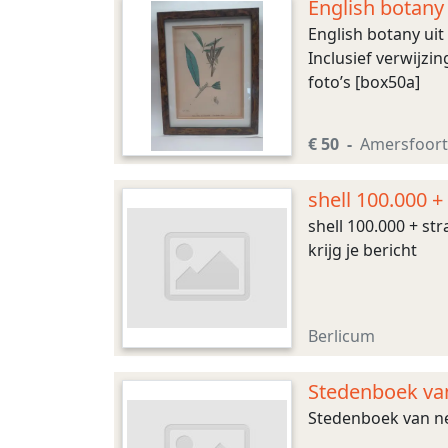
English botany 
Sowerby
English botany uit
Inclusief verwijzi
foto’s [box50a]
€ 50
Amersfoort
shell 100.000 +
shell 100.000 + st
krijg je bericht
Berlicum
Stedenboek van
Stedenboek van ned