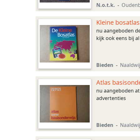
mogelijk bij u won
N.o.t.k.
Ouden
Kleine bosatla
nu aangeboden de 
kijk ook eens bij a
Bieden
Naaldwi
Atlas basisond
nu aangeboden atla
advertenties
Bieden
Naaldwi