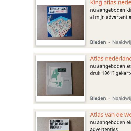
King atlas ned
nu aangeboden king
al mijn advertenti
Bieden
Naaldwi
Atlas nederlan
nu aangeboden atla
druk 1961? gekarto
Bieden
Naaldwi
Atlas van de w
nu aangeboden else
advertenties