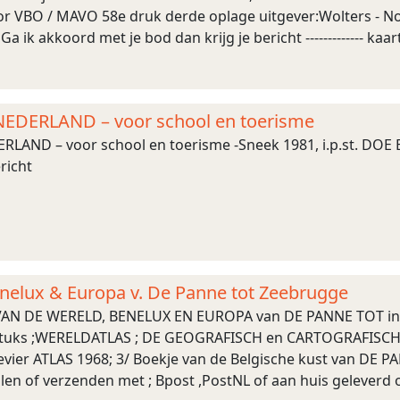
oor VBO / MAVO 58e druk derde oplage uitgever:Wolters - 
a ik akkoord met je bod dan krijg je bericht ------------- k
ieden 19 ...
NEDERLAND – voor school en toerisme
RLAND – voor school en toerisme -Sneek 1981, i.p.st. DOE 
richt
nelux & Europa v. De Panne tot Zeebrugge
 VAN DE WERELD, BENELUX EN EUROPA van DE PANNE TOT in
 3 stuks ;WERELDATLAS ; DE GEOGRAFISCH en CARTOGRAFISC
sevier ATLAS 1968; 3/ Boekje van de Belgische kust van DE 
len of verzenden met ; Bpost ,PostNL of aan huis geleverd