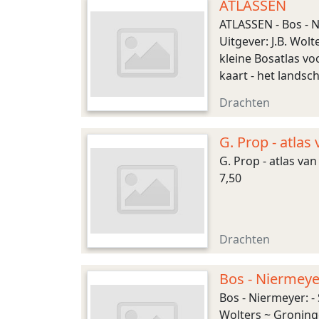
ATLASSEN
ATLASSEN - Bos - N
Uitgever: J.B. Wol
kleine Bosatlas v
kaart - het lands
Nederland 1966 d
Drachten
G. Prop - atlas
G. Prop - atlas van
7,50
Drachten
Bos - Niermeyer
Bos - Niermeyer: - 
Wolters ~ Groninge