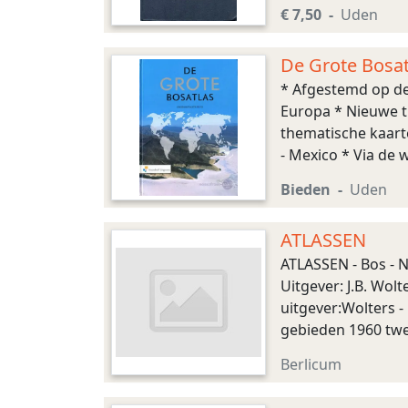
algemene- en vader
€ 7,50
Uden
De Grote Bosatl
* Afgestemd op de
Europa * Nieuwe t
thematische kaart
- Mexico * Via de
sensing) en geogra
Bieden
Uden
ATLASSEN
ATLASSEN - Bos - N
Uitgever: J.B. Wol
uitgever:Wolters 
gebieden 1960 twe
van Nederland in 
Berlicum