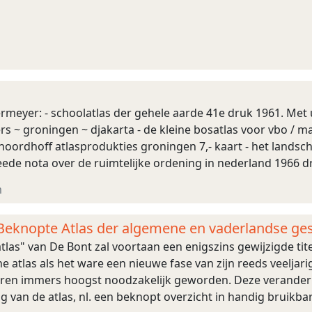
iermeyer: - schoolatlas der gehele aarde 41e druk 1961. Met u
ters ~ groningen ~ djakarta - de kleine bosatlas voor vbo / 
- noordhoff atlasprodukties groningen 7,- kaart - het lan
ede nota over de ruimtelijke ordening in nederland 1966 d
ruimere omgeving tweede nota ...
m
Beknopte Atlas der algemene en vaderlandse ge
tlas" van De Bont zal voortaan een enigszins gewijzigde tit
he atlas als het ware een nieuwe fase van zijn reeds veeljari
en immers hoogst noodzakelijk geworden. Deze verandering
 van de atlas, nl. een beknopt overzicht in handig bruikb