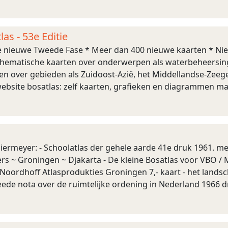
landse geschiedenis o ...
as - 53e Editie
 nieuwe Tweede Fase * Meer dan 400 nieuwe kaarten * Nieu
hematische kaarten over onderwerpen als waterbeheersin
en over gebieden als Zuidoost-Azië, het Middellandse-Zeeg
 website bosatlas: zelf kaarten, grafieken en diagrammen m
fische informatiesystemen (GIS) Auteu ...
iermeyer: - Schoolatlas der gehele aarde 41e druk 1961. met 
ters ~ Groningen ~ Djakarta - De kleine Bosatlas voor VBO 
- Noordhoff Atlasprodukties Groningen 7,- kaart - het lan
ede nota over de ruimtelijke ordening in Nederland 1966 d
ruimere omgeving tweede nota ...