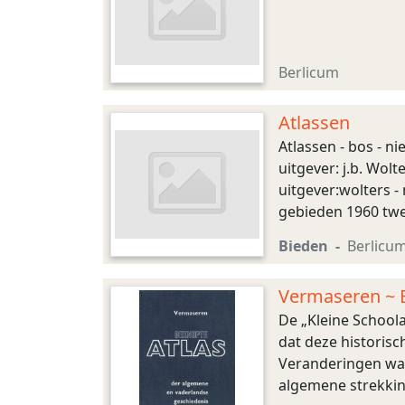
Berlicum
Atlassen
Atlassen - bos - n
uitgever: j.b. Wol
uitgever:wolters 
gebieden 1960 twe
van nederland in 
Bieden
Berlicu
Vermaseren ~ 
De „Kleine Schoola
dat deze historisc
Veranderingen war
algemene strekking