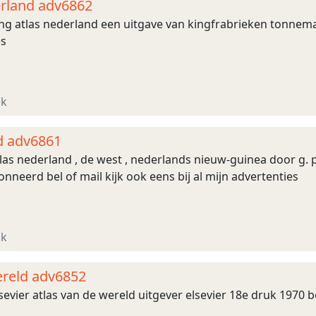
erland adv6862
 atlas nederland een uitgave van kingfrabrieken tonnema 1
es
jk
d adv6861
s nederland , de west , nederlands nieuw-guinea door g. pr
nneerd bel of mail kijk ook eens bij al mijn advertenties
jk
ereld adv6852
vier atlas van de wereld uitgever elsevier 18e druk 1970 bel