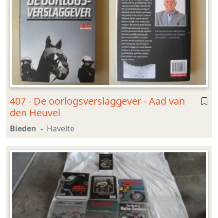
407 - De oorlogsverslaggever - Aad van
den Heuvel
Bieden
Havelte