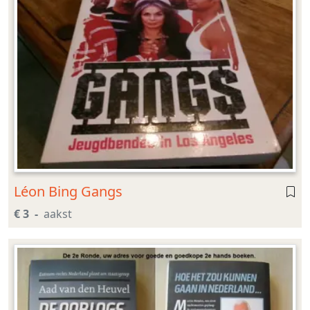
Léon Bing Gangs
€ 3
aakst