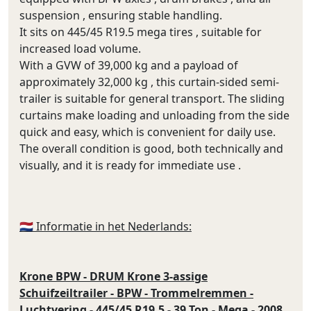
suspension , ensuring stable handling.
It sits on 445/45 R19.5 mega tires , suitable for
increased load volume.
With a GVW of 39,000 kg and a payload of
approximately 32,000 kg , this curtain-sided semi-
trailer is suitable for general transport. The sliding
curtains make loading and unloading from the side
quick and easy, which is convenient for daily use.
The overall condition is good, both technically and
visually, and it is ready for immediate use .
🇳🇱 Informatie in het Nederlands:
Krone BPW - DRUM Krone 3-assige
Schuifzeiltrailer - BPW - Trommelremmen -
Luchtvering - 445/45 R19.5 - 39 Ton - Mega - 2008