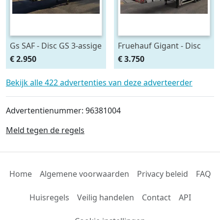
Gs SAF - Disc GS 3-assige
Fruehauf Gigant - Disc
schuilzeil oplegger - SAF
Fruehauf 3 assige
€ 2.950
€ 3.750
assen - Schijfremmen -
zeilentrailer - Gigant
Luchtvering - 435/50 R19
assen - schijfremmen -
Bekijk alle 422 advertenties van deze adverteerder
Luchtvering -
Advertentienummer: 96381004
Meld tegen de regels
Home
Algemene voorwaarden
Privacy beleid
FAQ
Huisregels
Veilig handelen
Contact
API