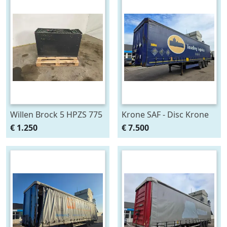
Exemplare
Exemplare
Willen Brock 5 HPZS 775
Krone SAF - Disc Krone
- 28 V Willen Brock 5
3-assige zeilen trailer -
€ 1.250
€ 7.500
HPZS 775 tractiebatterij -
SAF assen -
elektrische heftruck -
Schijfremmen -
reac
Luchtvering - 41 Ton - G