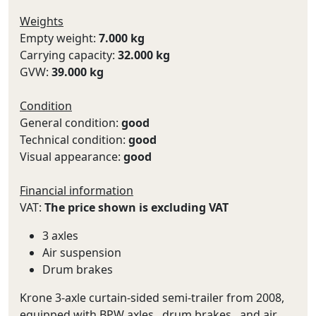
Weights
Empty weight:
7.000 kg
Carrying capacity:
32.000 kg
GVW:
39.000 kg
Condition
General condition:
good
Technical condition:
good
Visual appearance:
good
Financial information
VAT:
The price shown is excluding VAT
3 axles
Air suspension
Drum brakes
Krone 3-axle curtain-sided semi-trailer from 2008,
equipped with BPW axles , drum brakes , and air