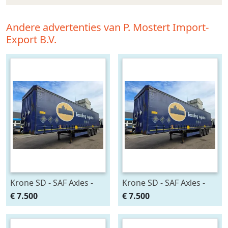
Andere advertenties van P. Mostert Import-
Export B.V.
Krone SD - SAF Axles -
Krone SD - SAF Axles -
Disc Brakes Luchtvering
Disc Brakes Luchtvering
€ 7.500
€ 7.500
- Aluminium Zijschotten -
- Aluminium Zijschotten -
41 Ton - Meerdere
41 Ton - Meerdere