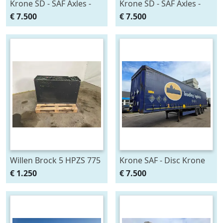
Krone SD - SAF Axles -
Krone SD - SAF Axles -
Disc Brakes Luchtvering
Disc Brakes Luchtvering
€ 7.500
€ 7.500
- Aluminium Zijschotten -
- Aluminium Zijschotten -
41 Ton - Meerdere
41 Ton - Meerdere
Exemplare
Exemplare
Willen Brock 5 HPZS 775
Krone SAF - Disc Krone
- 28 V Willen Brock 5
3-assige zeilen trailer -
€ 1.250
€ 7.500
HPZS 775 tractiebatterij -
SAF assen -
elektrische heftruck -
Schijfremmen -
reac
Luchtvering - 41 Ton - G