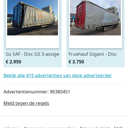
Gs SAF - Disc GS 3-assige
Fruehauf Gigant - Disc
schuilzeil oplegger - SAF
Fruehauf 3 assige
€ 2.950
€ 3.750
assen - Schijfremmen -
zeilentrailer - Gigant
Luchtvering - 435/50 R19
assen - schijfremmen -
Bekijk alle 419 advertenties van deze adverteerder
Luchtvering -
Advertentienummer: 96380451
Meld tegen de regels