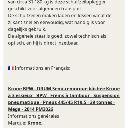
van circa 31.180 kg is deze schuifzeiloplegger
geschikt voor algemeen transport.
De schuifzeilen maken laden en lossen vanaf de
zijkant snel en eenvoudig, wat handig is voor
dagelijks gebruik.
De algehele staat is goed, zowel technisch als
optisch, en hij is direct inzetbaar.
🇫🇷 Informations en Français:
Krone BPW - DRUM Semi-remorque bâchée Krone
à 3 essieux - BPW - Freins à tambour - Suspension
pneumatique - Pneus 445/45 R19.5 - 39 tonnes -
Mega - 2014 PM3026
Informations générales
Marque:
Krone
...