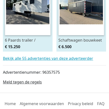
6 Paards trailer /
Schaftwagen bouwkeet
oplegger met
pipowagen
€ 15.250
€ 6.500
Woonkamer en Nieuw
jaar APK
Bekijk alle 55 advertenties van deze adverteerder
Advertentienummer: 96357575
Meld tegen de regels
Home
Algemene voorwaarden
Privacy beleid
FAQ