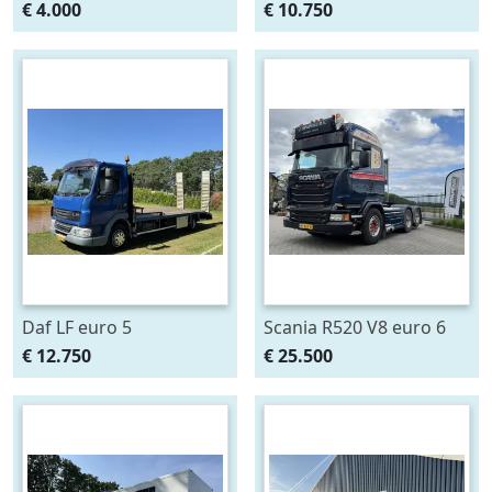
pipowagen magazijn
Oprijwagen Als nieuw!!!
€ 4.000
€ 10.750
Daf LF euro 5
Scania R520 V8 euro 6
oprijwagen
pto Boogie
€ 12.750
€ 25.500