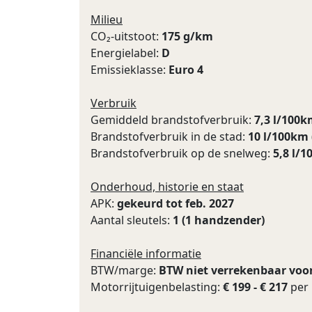
Milieu
CO₂-uitstoot:
175 g/km
Energielabel:
D
Emissieklasse:
Euro 4
Verbruik
Gemiddeld brandstofverbruik:
7,3 l/100
Brandstofverbruik in de stad:
10 l/100km
Brandstofverbruik op de snelweg:
5,8 l/
Onderhoud, historie en staat
APK:
gekeurd tot feb. 2027
Aantal sleutels:
1 (1 handzender)
Financiële informatie
BTW/marge:
BTW niet verrekenbaar voo
Motorrijtuigenbelasting:
€ 199 - € 217
per 