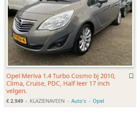
Opel Meriva 1.4 Turbo Cosmo bj 2010,
Clima, Cruise, PDC, Half leer 17 inch
velgen.
€ 2.949
KLAZIENAVEEN
Auto's
Opel