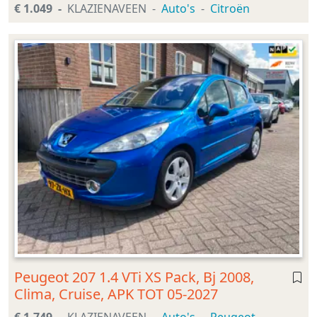
€ 1.049
KLAZIENAVEEN
Auto's
Citroën
Peugeot 207 1.4 VTi XS Pack, Bj 2008,
Clima, Cruise, APK TOT 05-2027