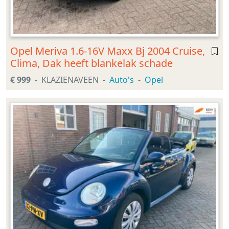
Opel Meriva 1.6-16V Maxx Bj 2004 Cruise,
Clima, Dak heeft blankelak schade
€ 999
KLAZIENAVEEN
Auto's
Opel