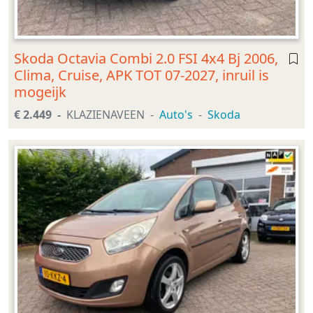
Skoda Octavia Combi 2.0 FSI 4x4 Bj 2006,
Clima, Cruise, APK TOT 07-2027, inruil is
mogeijk
€ 2.449
KLAZIENAVEEN
Auto's
Skoda