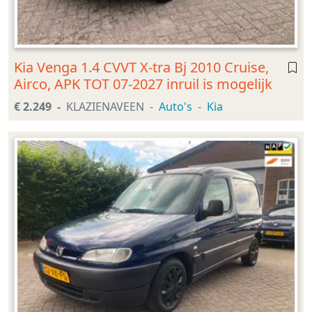
Kia Venga 1.4 CVVT X-tra Bj 2010 Cruise,
Airco, APK TOT 07-2027 inruil is mogelijk
€ 2.249
KLAZIENAVEEN
Auto's
Kia