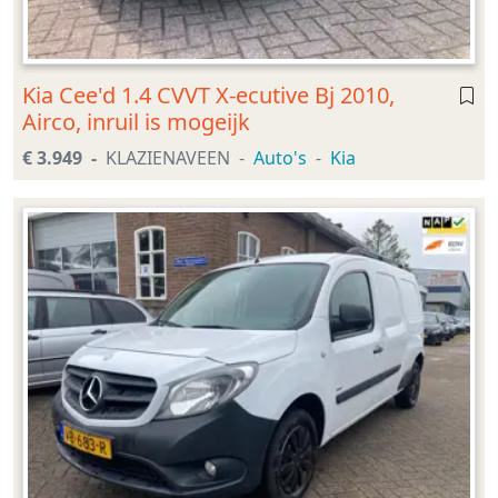
Kia Cee'd 1.4 CVVT X-ecutive Bj 2010,
Airco, inruil is mogeijk
€ 3.949
KLAZIENAVEEN
Auto's
Kia