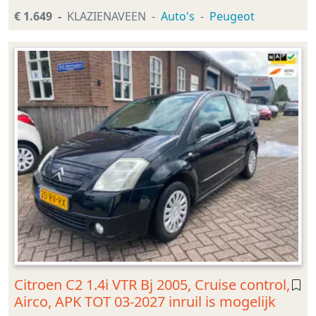
€ 1.649
KLAZIENAVEEN
Auto's
Peugeot
Citroen C2 1.4i VTR Bj 2005, Cruise control,
Airco, APK TOT 03-2027 inruil is mogelijk