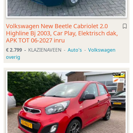
Volkswagen New Beetle Cabriolet 2.0
Highline Bj 2003, Car Play, Elektrisch dak,
APK TOT 06-2027 inru
€ 2.799
KLAZIENAVEEN
Auto's
Volkswagen
overig