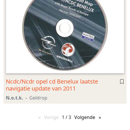
Ncdc/Ncdr opel cd Benelux laatste
navigatie update van 2011
N.o.t.k.
Geldrop
Vorige
pagina
1 / 3
Volgende
pagina