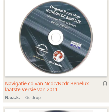
Navigatie cd van Ncdc/Ncdr Benelux
laatste Versie van 2011
N.o.t.k.
Geldrop