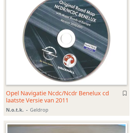
Opel Navigatie Ncdc/Ncdr Benelux cd
laatste Versie van 2011
N.o.t.k.
Geldrop