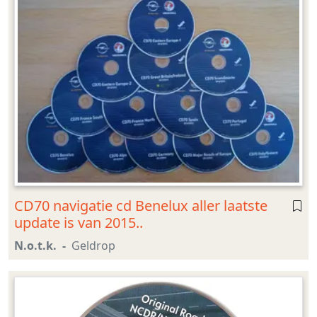
CD70 navigatie cd Benelux aller laatste
update is van 2015..
N.o.t.k.
Geldrop