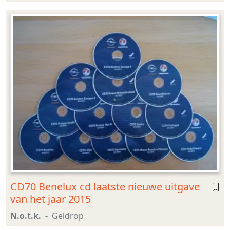
CD70 Benelux cd laatste nieuwe uitgave
van het jaar 2015
N.o.t.k.
Geldrop