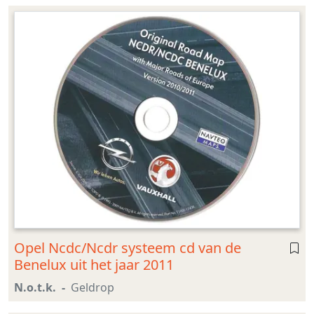
Opel Ncdc/Ncdr systeem cd van de
Benelux uit het jaar 2011
N.o.t.k.
Geldrop