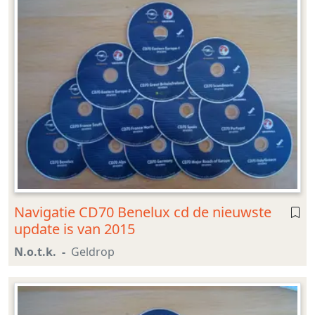
Navigatie CD70 Benelux cd de nieuwste
update is van 2015
N.o.t.k.
Geldrop