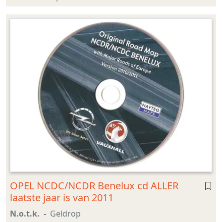
OPEL NCDC/NCDR Benelux cd ALLER
laatste jaar is van 2011
N.o.t.k.
Geldrop