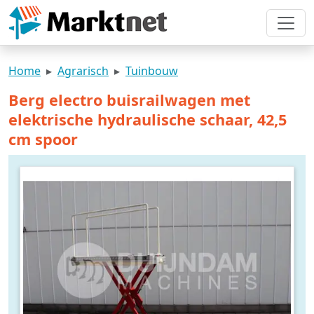
Home
Agrarisch
Tuinbouw
Berg electro buisrailwagen met
elektrische hydraulische schaar, 42,5
cm spoor