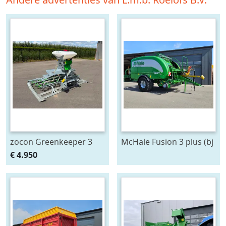
zocon Greenkeeper 3
McHale Fusion 3 plus (bj
mtr met Z150 PROF
2020)
€ 4.950
zaaimachine