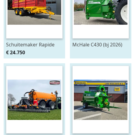
Schuitemaker Rapide
McHale C430 (bj 2026)
135
€ 24.750
opraapwagen/silagewagen
(bj 2012)