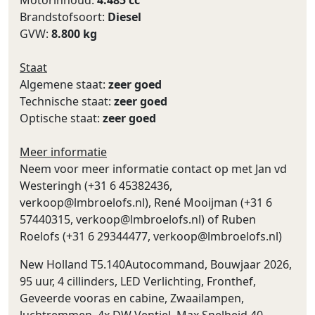
Brandstofsoort:
Diesel
GVW:
8.800 kg
Staat
Algemene staat:
zeer goed
Technische staat:
zeer goed
Optische staat:
zeer goed
Meer informatie
Neem voor meer informatie contact op met Jan vd
Westeringh (+31 6 45382436,
verkoop@lmbroelofs.nl
), René Mooijman (+31 6
57440315,
verkoop@lmbroelofs.nl
) of Ruben
Roelofs (+31 6 29344477,
verkoop@lmbroelofs.nl
)
New Holland T5.140Autocommand, Bouwjaar 2026,
95 uur, 4 cillinders, LED Verlichting, Fronthef,
Geveerde vooras en cabine, Zwaailampen,
luchtremmen, 4x DW Ventiel, Max Snelheid 40,