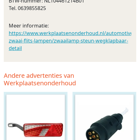
BTW-nummer: NL104461214B01
Tel. 0639855825
Meer informatie:
https://www.werkplaatsenonderhoud.nl/automotive/led_
zwaai-flits-lampen/zwaailamp-steun-wegklapbaar-
detail
Andere advertenties van
Werkplaatsenonderhoud