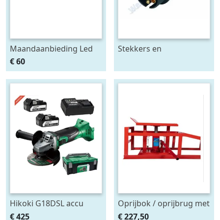
Maandaanbieding Led
Stekkers en
achterlicht 12-24V links
stekkerdozen diversen
€ 60
m. breedtelamp
Hikoki G18DSL accu
Oprijbok / oprijbrug met
haakse slijper (2x5Ah +
ingebouwde krik. set
€ 425
€ 227,50