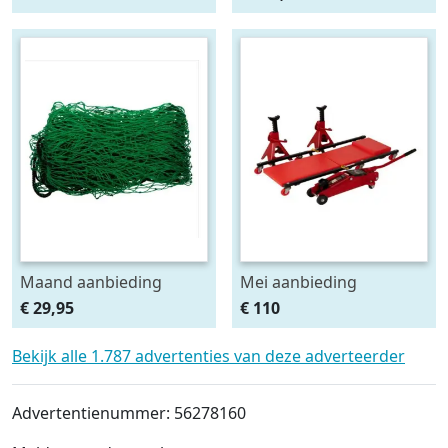
HSCII)
2stuks
Maand aanbieding
Mei aanbieding
Afdeknet 4x2 mtr maas
Monteursligkar+2 tons
€ 29,95
€ 110
4.5 x 4.5 cm
krik + 2 assteunen
Bekijk alle 1.787 advertenties van deze adverteerder
Advertentienummer: 56278160