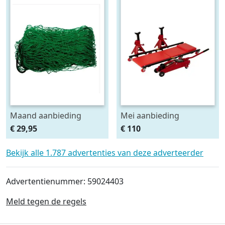
Maand aanbieding
Mei aanbieding
Afdeknet 4x2 mtr maas
Monteursligkar+2 tons
€ 29,95
€ 110
4.5 x 4.5 cm
krik + 2 assteunen
Bekijk alle 1.787 advertenties van deze adverteerder
Advertentienummer: 59024403
Meld tegen de regels