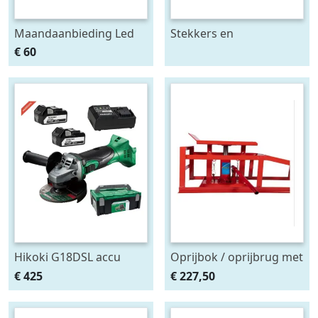
Maandaanbieding Led
Stekkers en
achterlicht 12-24V links
stekkerdozen diversen
€ 60
m. breedtelamp
Hikoki G18DSL accu
Oprijbok / oprijbrug met
haakse slijper (2x5Ah +
ingebouwde krik. set
€ 425
€ 227,50
HSCII)
2stuks