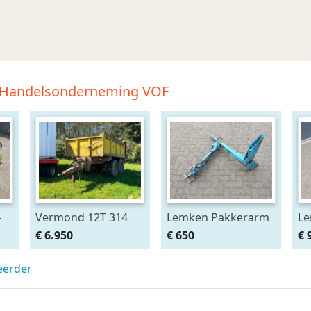
en Handelsonderneming VOF
-
Vermond 12T 314
Lemken Pakkerarm
Le
Kipper 3 Zijdig
passend aan Opal
13
€ 6.950
€ 650
€ 
90 en 110 ploeg
pa
Va
teerder
vo