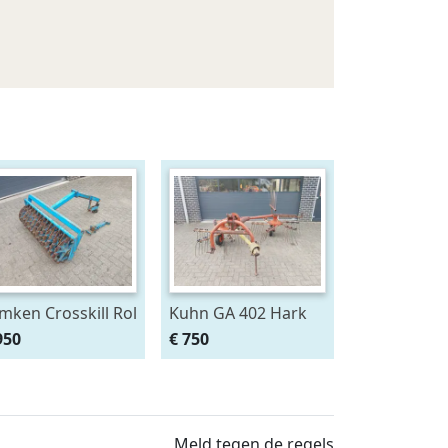
mken Crosskill Rol
Kuhn GA 402 Hark
0 cm breed
950
€ 750
ssen aan
riopack
renpakker
Meld tegen de regels