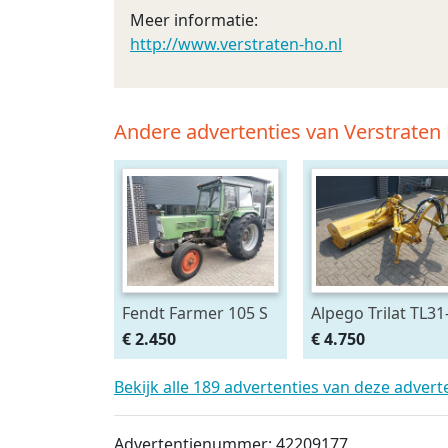
Meer informatie:
http://www.verstraten-ho.nl
Andere advertenties van Verstrat
Fendt Farmer 105 S
Alpego Trilat TL31
200 AM Verstek
€ 2.450
€ 4.750
Klepelmaaier
Bekijk alle 189 advertenties van deze adver
Advertentienummer: 42209177