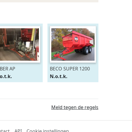
BER AP
BECO SUPER 1200
o.t.k.
N.o.t.k.
Meld tegen de regels
tact
API
Cookie instellingen