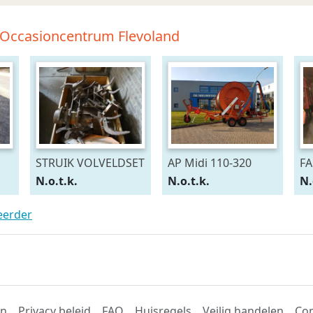
-Occasioncentrum Flevoland
STRUIK VOLVELDSET
AP Midi 110-320
FA
N.o.t.k.
N.o.t.k.
N.
teerder
en
Privacy beleid
FAQ
Huisregels
Veilig handelen
Con