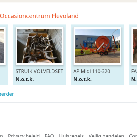
-Occasioncentrum Flevoland
STRUIK VOLVELDSET
AP Midi 110-320
FA
N.o.t.k.
N.o.t.k.
N.
teerder
en
Privacy beleid
FAQ
Huisregels
Veilig handelen
Con