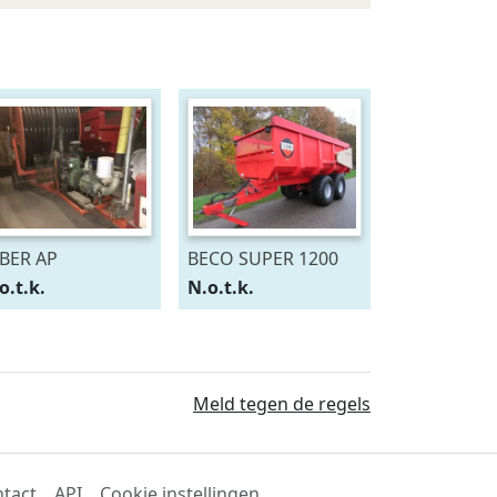
BER AP
BECO SUPER 1200
o.t.k.
N.o.t.k.
Meld tegen de regels
tact
API
Cookie instellingen