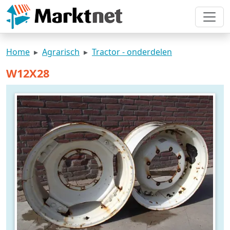
Home
Agrarisch
Tractor - onderdelen
W12X28