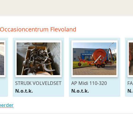
-Occasioncentrum Flevoland
STRUIK VOLVELDSET
AP Midi 110-320
FA
N.o.t.k.
N.o.t.k.
N.
teerder