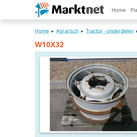
Home
Pl
Home
Agrarisch
Tractor - onderdelen
W10X32