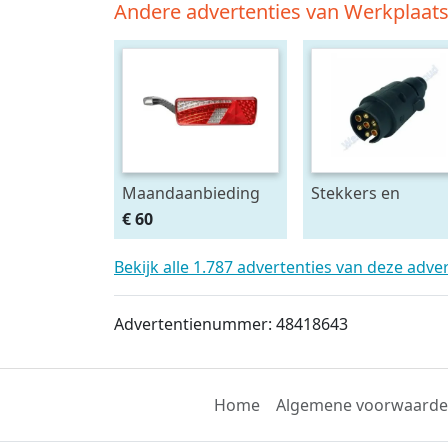
Andere advertenties van Werkplaa
Maandaanbieding
Stekkers en
Led achterlicht 12-
stekkerdozen
€ 60
24V links m.
diversen
breedtelamp
Bekijk alle 1.787 advertenties van deze adve
Advertentienummer: 48418643
Home
Algemene voorwaard