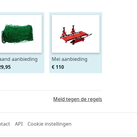
and aanbieding
Mei aanbieding
deknet 4x2 mtr
Monteursligkar+2
29,95
€ 110
as 4.5 x 4.5 cm
tons krik + 2
assteunen
Meld tegen de regels
tact
API
Cookie instellingen