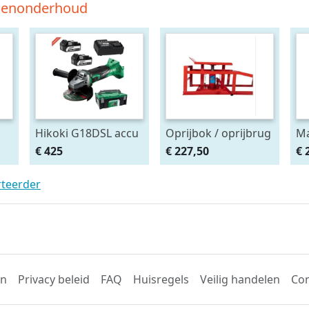
tsenonderhoud
Hikoki G18DSL accu
Oprijbok / oprijbrug
Ma
haakse slijper
met ingebouwde
Af
€ 425
€ 227,50
€ 
(2x5Ah + HSCII)
krik. set 2stuks
ma
rteerder
en
Privacy beleid
FAQ
Huisregels
Veilig handelen
Con