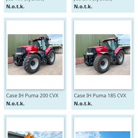
N.o.t.k.
N.o.t.k.
Case IH Puma 200 CVX
Case IH Puma 185 CVX
(bj 2015)
(bj 2014)
N.o.t.k.
N.o.t.k.