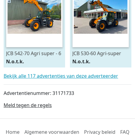
JCB 542-70 Agri super - 6
JCB 530-60 Agri-super
speed (bj 2022)
DEMO (bj 2025)
N.o.t.k.
N.o.t.k.
Bekijk alle 117 advertenties van deze adverteerder
Advertentienummer: 31171733
Meld tegen de regels
Home
Algemene voorwaarden
Privacy beleid
FAQ