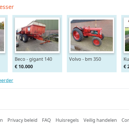
esser
Beco - gigant 140
Volvo - bm 350
Ku
€ 10.000
€ 
teerder
en
Privacy beleid
FAQ
Huisregels
Veilig handelen
Con