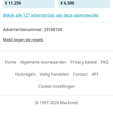
(bj 2025)
Glas Constructie
€ 11.250
€ 6.500
Containerbak wag
Bekijk alle 127 advertenties van deze adverteerder
Advertentienummer: 29168104
Meld tegen de regels
Home
Algemene voorwaarden
Privacy beleid
FAQ
Huisregels
Veilig handelen
Contact
API
Cookie instellingen
© 1997-2026 Marktnet