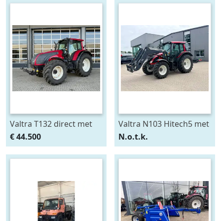
Valtra T132 direct met
Valtra N103 Hitech5 met
Fronthef en PTO (bj
voorlader (bj 2013)
€ 44.500
N.o.t.k.
2010)