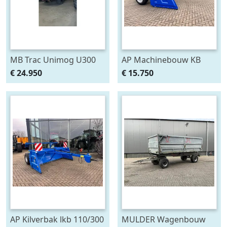
MB Trac Unimog U300
AP Machinebouw KB
(bj 2005)
110/300 ETV kilverbak (bj
€ 24.950
€ 15.750
2025)
AP Kilverbak lkb 110/300
MULDER Wagenbouw