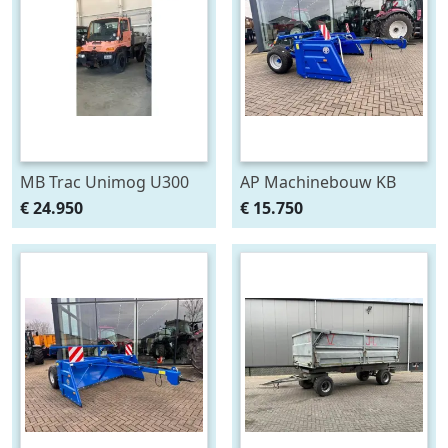
MB Trac Unimog U300
AP Machinebouw KB
(bj 2005)
110/300 ETV kilverbak (bj
€ 24.950
€ 15.750
2025)