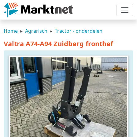
Home
Agrarisch
Tractor - onderdelen
Valtra A74-A94 Zuidberg fronthef