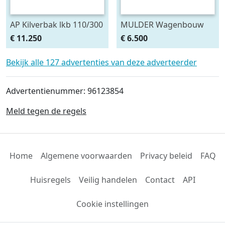
AP Kilverbak lkb 110/300
MULDER Wagenbouw
(bj 2025)
Glas Constructie
€ 11.250
€ 6.500
Containerbak wag
Bekijk alle 127 advertenties van deze adverteerder
Advertentienummer: 96123854
Meld tegen de regels
Home
Algemene voorwaarden
Privacy beleid
FAQ
Huisregels
Veilig handelen
Contact
API
Cookie instellingen