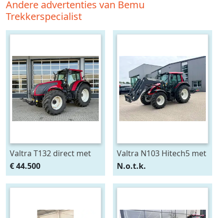
Andere advertenties van Bemu
Trekkerspecialist
Valtra T132 direct met
Valtra N103 Hitech5 met
Fronthef en PTO (bj
voorlader (bj 2013)
€ 44.500
N.o.t.k.
2010)