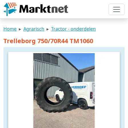
Home
Agrarisch
Tractor - onderdelen
Trelleborg 750/70R44 TM1060