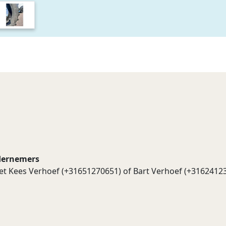
dernemers
t Kees Verhoef (+31651270651) of Bart Verhoef (+3162412